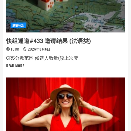
邀请轮次
快组通道#433 邀请结果 (法语类)
TCCC
2026年8月6日
CRS分数范围 候选人数量(较上次变
READ MORE