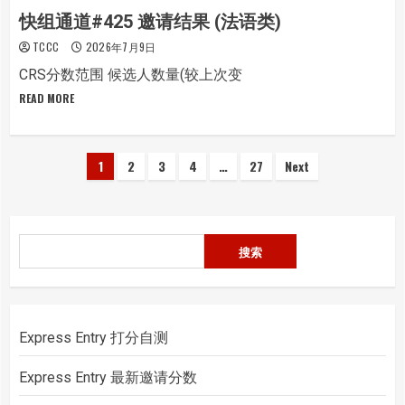
快组通道#425 邀请结果 (法语类)
TCCC
2026年7月9日
CRS分数范围 候选人数量(较上次变
READ MORE
文
1
2
3
4
…
27
Next
章
分
搜
搜索
页
索
Express Entry 打分自测
Express Entry 最新邀请分数