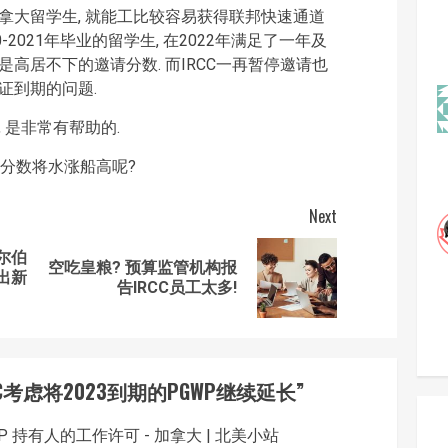
加拿大留学生, 就能工比较容易获得联邦快速通道
-2021年毕业的留学生, 在2022年满足了一年及
是高居不下的邀请分数. 而IRCC一再暂停邀请也
证到期的问题.
 是非常有帮助的.
请分数将水涨船高呢?
Next
尔伯
空吃皇粮? 预算监管机构报
Previous
Next
出新
告IRCC员工太多!
post:
post:
CC考虑将2023到期的PGWP继续延长
”
WP 持有人的工作许可 - 加拿大 | 北美小站