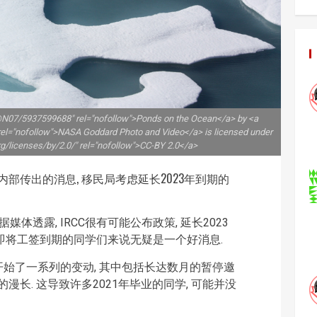
@N07/5937599688" rel="nofollow">Ponds on the Ocean</a> by <a
el="nofollow">NASA Goddard Photo and Video</a> is licensed under
g/licenses/by/2.0/" rel="nofollow">CC-BY 2.0</a>
C内部传出的消息, 移民局考虑延长2023年到期的
体透露, IRCC很有可能公布政策, 延长2023
于即将工签到期的同学们来说无疑是一个好消息.
目就开始了一系列的变动, 其中包括长达数月的暂停邀
非常的漫长. 这导致许多2021年毕业的同学, 可能并没