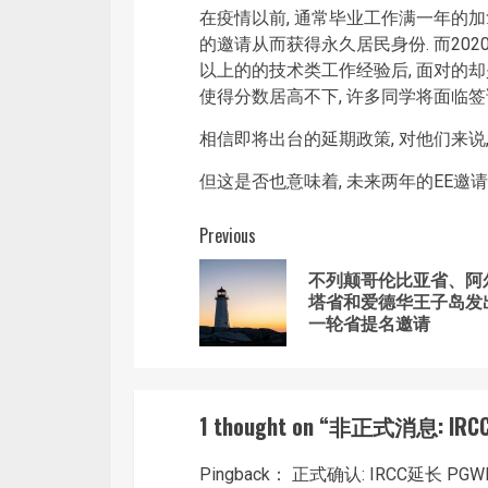
在疫情以前, 通常毕业工作满一年的
的邀请从而获得永久居民身份. 而2020
以上的的技术类工作经验后, 面对的却
使得分数居高不下, 许多同学将面临签
相信即将出台的延期政策, 对他们来说,
但这是否也意味着, 未来两年的EE邀
Post
Previous
navigation
不列颠哥伦比亚省、阿
塔省和爱德华王子岛发
一轮省提名邀请
1 thought on “
非正式消息: IR
Pingback：
正式确认: IRCC延长 PG