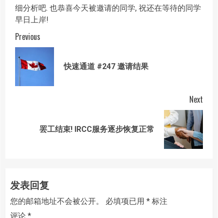
细分析吧. 也恭喜今天被邀请的同学, 祝还在等待的同学
早日上岸!
Post
Previous
navigation
Prev
快速通道 #247 邀请结果
post
Next
Next
罢工结束! IRCC服务逐步恢复正常
post:
发表回复
您的邮箱地址不会被公开。
必填项已用
*
标注
评论
*