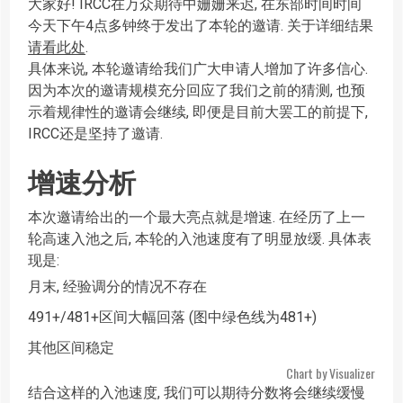
大家好! IRCC在万众期待中姗姗来迟, 在东部时间时间
今天下午4点多钟终于发出了本轮的邀请. 关于详细结果
请看此处
.
具体来说, 本轮邀请给我们广大申请人增加了许多信心.
因为本次的邀请规模充分回应了我们之前的猜测, 也预
示着规律性的邀请会继续, 即便是目前大罢工的前提下,
IRCC还是坚持了邀请.
增速分析
本次邀请给出的一个最大亮点就是增速. 在经历了上一
轮高速入池之后, 本轮的入池速度有了明显放缓. 具体表
现是:
月末, 经验调分的情况不存在
491+/481+区间大幅回落 (图中绿色线为481+)
其他区间稳定
Chart by
Visualizer
结合这样的入池速度, 我们可以期待分数将会继续缓慢