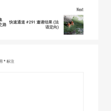
Next
集
快速通道 #291 邀请结果 (法
Previous
Next
之路
语定向)
post:
post:
用
*
标注