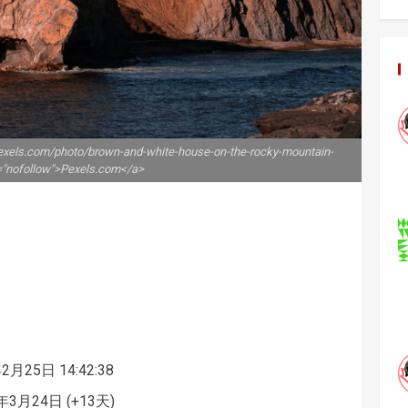
exels.com/photo/brown-and-white-house-on-the-rocky-mountain-
="nofollow">Pexels.com</a>
2月25日 14:42:38
3月24日 (+13天)