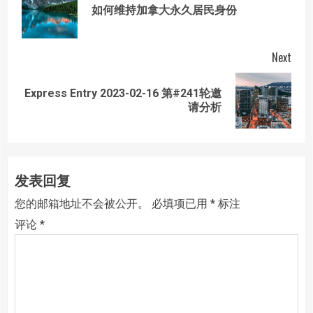
Prev
如何维持加拿大永久居民身份
post
Next
Express Entry 2023-02-16 第#241轮邀
Next
请分析
post:
发表回复
您的邮箱地址不会被公开。
必填项已用
*
标注
评论
*