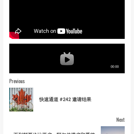
Post
Previous
navigation
Prev
快速通道 #242 邀请结果
post
Next