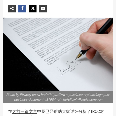
Photo by Pixabay on <a href="https://www.pexels.com/photo/sign-pen-
business-document-48195/" rel="nofollow">Pexels.com</a>
在
之前一篇文章
中我已经帮助大家详细分析了IRCC对