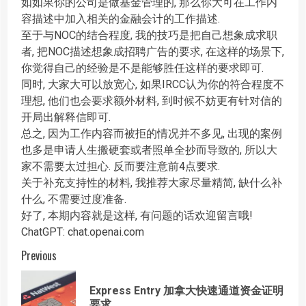
如如果你的公司是做基金管理的, 那么你大可在工作内
容描述中加入相关的金融会计的工作描述.
至于与NOC的结合程度, 我的技巧是把自己想象成求职
者, 把NOC描述想象成招聘广告的要求, 在这样的场景下,
你觉得自己的经验是不是能够胜任这样的要求即可.
同时, 大家大可以放宽心, 如果IRCC认为你的符合程度不
理想, 他们也会要求额外材料, 到时候不妨更有针对信的
开局出解释信即可.
总之, 因为工作内容而被拒的情况并不多见, 出现的案例
也多是申请人生搬硬套或者照单全抄而导致的, 所以大
家不需要太过担心. 反而要注意前4点要求.
关于补充支持性的材料, 我推荐大家尽量精简, 缺什么补
什么, 不需要过度准备.
好了, 本期内容就是这样, 有问题的话欢迎留言哦!
ChatGPT: chat.openai.com
Post
Previous
navigation
Express Entry 加拿大快速通道资金证明
Prev
要求