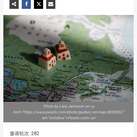
Photo by Lara Jameson on <a
href="https://www.pexels.com/photo/quebec-on-map-8828582/"
rel="nofollow">Pexels.com</a>
邀请轮次: 282