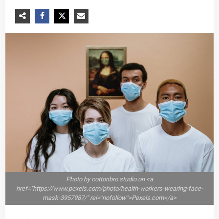
Photo by cottonbro studio on <a
href="https://www.pexels.com/photo/health-workers-wearing-face-
mask-3957987/" rel="nofollow">Pexels.com</a>