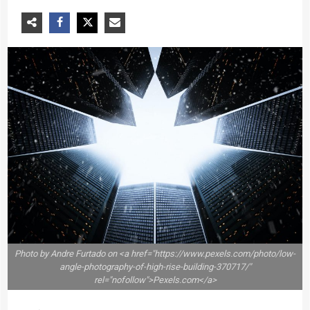
Photo by Andre Furtado on <a href="https://www.pexels.com/photo/low-
angle-photography-of-high-rise-building-370717/"
rel="nofollow">Pexels.com</a>