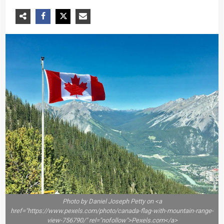
Photo by Daniel Joseph Petty on <a
href="https://www.pexels.com/photo/canada-flag-with-mountain-range-
view-756790/" rel="nofollow">Pexels.com</a>