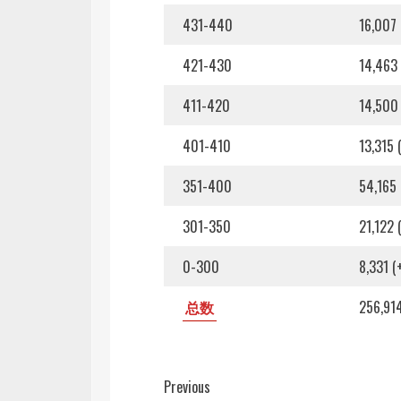
431-440
16,007 
421-430
14,463 
411-420
14,500 
401-410
13,315 
351-400
54,165 
301-350
21,122 
0-300
8,331 (
总数
256,91
Post
Previous