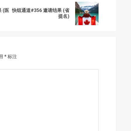
 (医
快组通道#356 邀请结果 (省
Previous
Next
提名)
post:
post:
用
*
标注