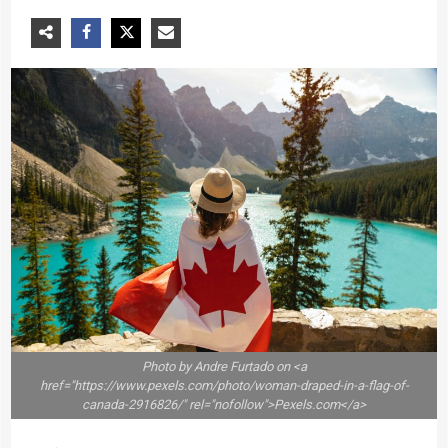
Photo by Andre Furtado on <a
href="https://www.pexels.com/photo/woman-draped-in-a-flag-of-
canada-2916826/" rel="nofollow">Pexels.com</a>