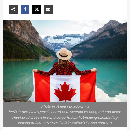
Photo by Andre Furtado on <a
href="https://www.pexels.com/photo/woman-wearing-red-and-black-
checkered-dress-shirt-and-beige-fedora-hat-holding-canada-flag-
looking-at-lake-2916828/" rel="nofollow">Pexels.com</a>