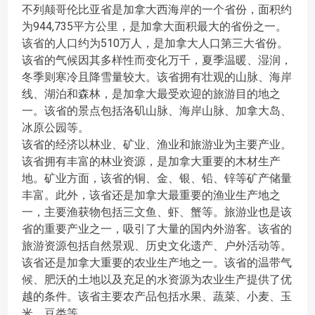
不列颠哥伦比亚省是加拿大西海岸的一个省份，面积约
为944,735平方公里，是加拿大面积最大的省份之一。
该省的人口约为510万人，是加拿大人口第三大省份。
该省的气候因其多样性而变化万千，夏季温暖、湿润，
冬季则寒冷且降雪量较大。该省拥有壮观的山脉、海岸
线、湖泊和森林，是加拿大最受欢迎的旅游目的地之
一。该省的景点包括洛矶山脉、海岸山脉、加拿大岛、
冰原公园等。
该省的经济以林业、矿业、渔业和旅游业为主要产业。
该省拥有丰富的林业资源，是加拿大重要的木材生产
地。矿业方面，该省的铜、金、银、铅、锌等矿产储量
丰富。此外，该省还是加拿大最重要的渔业生产地之
一，主要渔获物包括三文鱼、虾、蟹等。旅游业也是该
省的重要产业之一，吸引了大量的国内外游客。该省的
旅游资源包括自然景观、历史文化遗产、户外活动等。
该省还是加拿大重要的农业生产地之一。该省的温带气
候、肥沃的土地以及充足的水资源为农业生产提供了优
越的条件。该省主要农产品包括水果、蔬菜、小麦、玉
米、豆类等。